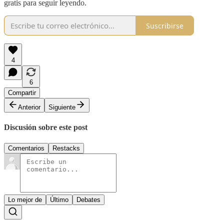
gratis para seguir leyendo.
Suscribirse
4
6
Compartir
Anterior
Siguiente
Discusión sobre este post
Comentarios
Restacks
Lo mejor de
Último
Debates