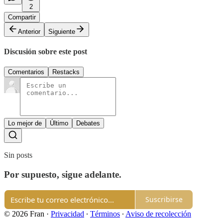
2
Compartir
Anterior
Siguiente
Discusión sobre este post
Comentarios
Restacks
Lo mejor de
Último
Debates
Sin posts
Por supuesto, sigue adelante.
Suscribirse
© 2026 Fran
·
Privacidad
∙
Términos
∙
Aviso de recolección