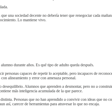
ilada.
es que una sociedad decente no debería tener que renegociar cada maña
onocimiento. Lo mantiene vivo.
n alumno durante años. Es qué tipo de adulto queda después.
ir personas capaces de repetir lo aceptable, pero incapaces de reconoc
 con alineamiento y error con amenaza personal.
 desequilibrio. Alumnos que aprenden a desmontar, pero no a construir.
ontiene más inteligencia acumulada de la que parece.
d distinta. Personas que no han aprendido a convivir con ideas que no 
n así, carecer de herramientas para atravesar lo que no encaja.