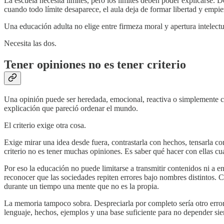
La escuela necesita límites, pero los límites deben poder explicarse.
cuando todo límite desaparece, el aula deja de formar libertad y empie
Una educación adulta no elige entre firmeza moral y apertura intelectu
Necesita las dos.
Tener opiniones no es tener criterio
Una opinión puede ser heredada, emocional, reactiva o simplemente có
explicación que pareció ordenar el mundo.
El criterio exige otra cosa.
Exige mirar una idea desde fuera, contrastarla con hechos, tensarla co
criterio no es tener muchas opiniones. Es saber qué hacer con ellas cua
Por eso la educación no puede limitarse a transmitir contenidos ni a 
reconocer que las sociedades repiten errores bajo nombres distintos. C
durante un tiempo una mente que no es la propia.
La memoria tampoco sobra. Despreciarla por completo sería otro error.
lenguaje, hechos, ejemplos y una base suficiente para no depender si