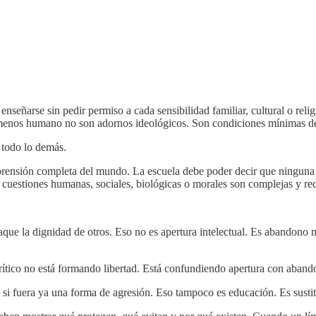
arse sin pedir permiso a cada sensibilidad familiar, cultural o religio
o menos humano no son adornos ideológicos. Son condiciones mínimas d
 todo lo demás.
rensión completa del mundo. La escuela debe poder decir que ninguna p
uestiones humanas, sociales, biológicas o morales son complejas y requi
taque la dignidad de otros. Eso no es apertura intelectual. Es abandono
rítico no está formando libertad. Está confundiendo apertura con aband
si fuera ya una forma de agresión. Eso tampoco es educación. Es sustit