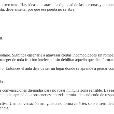
 mismo trato. Hay ideas que atacan la dignidad de las personas y no p
erta: debe enseñar por qué esa puerta no se abre.
n
arle. Significa enseñarle a atravesar ciertas incomodidades sin rompers
teger de toda fricción intelectual sin debilitar aquello que dice formar.
. Entonces el aula deja de ser un lugar donde se aprende a pensar con
dos.
 conversaciones diseñadas para no rozar ninguna zona sensible. La reali
n no ha aprendido a sostener esa mezcla termina dependiendo de respues
ructiva. Una conversación mal guiada no forma carácter, solo enseña de
encia.