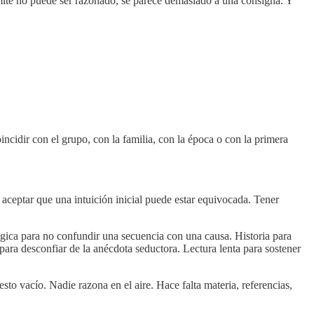
ímite no puede ser razonado, se parece demasiado a una consigna. Y
idir con el grupo, con la familia, con la época o con la primera
 aceptar que una intuición inicial puede estar equivocada. Tener
ógica para no confundir una secuencia con una causa. Historia para
 para desconfiar de la anécdota seductora. Lectura lenta para sostener
to vacío. Nadie razona en el aire. Hace falta materia, referencias,