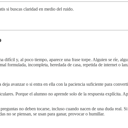
tis si buscas claridad en medio del ruido.
o
difícil y, al poco tiempo, aparece una frase torpe. Alguien se ríe, algui
á mal formulada, incompleta, heredada de casa, repetida de internet o 
la deja avanzar o si entra en ella con la paciencia suficiente para conve
ulares. Porque el alumno no aprende solo de la respuesta explícita. Apr
s preguntas no deben tocarse, incluso cuando nacen de una duda real. Si
das no se piensan, se usan para ganar, provocar o humillar.