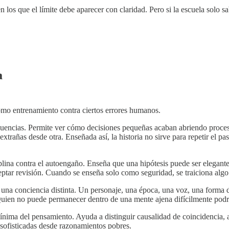
s que el límite debe aparecer con claridad. Pero si la escuela solo sab
a
mo entrenamiento contra ciertos errores humanos.
ecuencias. Permite ver cómo decisiones pequeñas acaban abriendo proce
rañas desde otra. Enseñada así, la historia no sirve para repetir el p
iplina contra el autoengaño. Enseña que una hipótesis puede ser elegante
ptar revisión. Cuando se enseña solo como seguridad, se traiciona algo
o una conciencia distinta. Un personaje, una época, una voz, una forma 
. Quien no puede permanecer dentro de una mente ajena difícilmente po
nima del pensamiento. Ayuda a distinguir causalidad de coincidencia, 
sofisticadas desde razonamientos pobres.