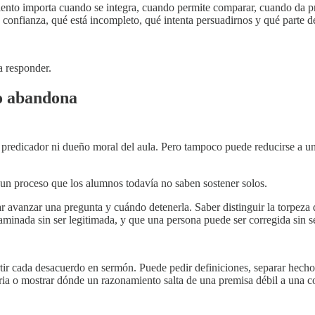
iento importa cuando se integra, cuando permite comparar, cuando da p
confianza, qué está incompleto, qué intenta persuadirnos y qué parte d
a responder.
o abandona
 predicador ni dueño moral del aula. Pero tampoco puede reducirse a un
 un proceso que los alumnos todavía no saben sostener solos.
avanzar una pregunta y cuándo detenerla. Saber distinguir la torpeza d
inada sin ser legitimada, y que una persona puede ser corregida sin ser
tir cada desacuerdo en sermón. Puede pedir definiciones, separar hechos
aria o mostrar dónde un razonamiento salta de una premisa débil a una c