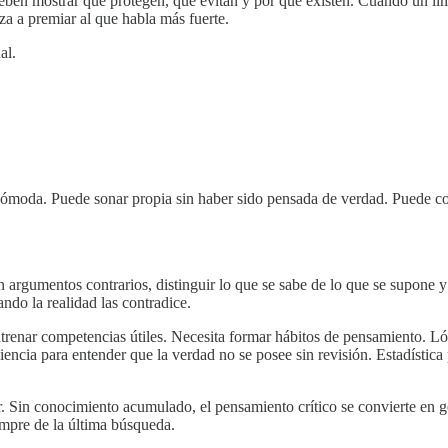
 Deben mostrar qué protegen, qué evitan y por qué existen. Cuando un l
za a premiar al que habla más fuerte.
al.
moda. Puede sonar propia sin haber sido pensada de verdad. Puede coinc
n argumentos contrarios, distinguir lo que se sabe de lo que se supone y
ndo la realidad las contradice.
entrenar competencias útiles. Necesita formar hábitos de pensamiento. L
iencia para entender que la verdad no se posee sin revisión. Estadística
 Sin conocimiento acumulado, el pensamiento crítico se convierte en ges
empre de la última búsqueda.