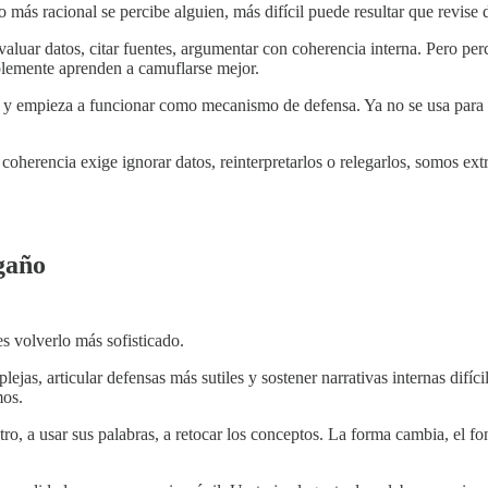
s racional se percibe alguien, más difícil puede resultar que revise d
aluar datos, citar fuentes, argumentar con coherencia interna. Pero perc
plemente aprenden a camuflarse mejor.
 y empieza a funcionar como mecanismo de defensa. Ya no se usa para ex
herencia exige ignorar datos, reinterpretarlos o relegarlos, somos ext
gaño
s volverlo más sofisticado.
jas, articular defensas más sutiles y sostener narrativas internas difí
mos.
o, a usar sus palabras, a retocar los conceptos. La forma cambia, el f