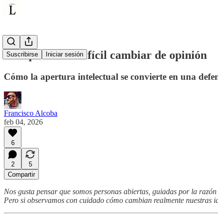
Por qué es tan difícil cambiar de opinión
Suscribirse
Iniciar sesión
Cómo la apertura intelectual se convierte en una defe
Francisco Alcoba
feb 04, 2026
6
2
5
Compartir
Nos gusta pensar que somos personas abiertas, guiadas por la razón 
Pero si observamos con cuidado cómo cambian realmente nuestras i