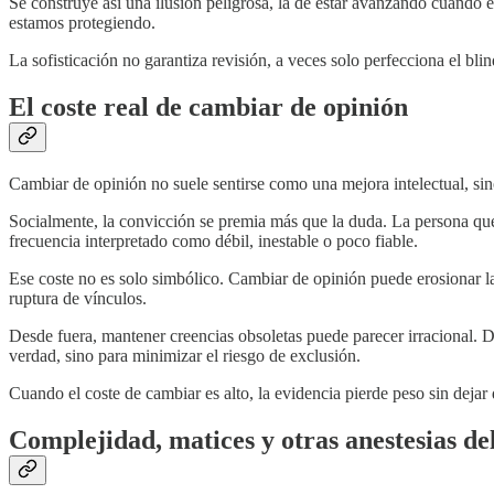
Se construye así una ilusión peligrosa, la de estar avanzando cuando
estamos protegiendo.
La sofisticación no garantiza revisión, a veces solo perfecciona el blin
El coste real de cambiar de opinión
Cambiar de opinión no suele sentirse como una mejora intelectual, si
Socialmente, la convicción se premia más que la duda. La persona que 
frecuencia interpretado como débil, inestable o poco fiable.
Ese coste no es solo simbólico. Cambiar de opinión puede erosionar l
ruptura de vínculos.
Desde fuera, mantener creencias obsoletas puede parecer irracional. 
verdad, sino para minimizar el riesgo de exclusión.
Cuando el coste de cambiar es alto, la evidencia pierde peso sin dejar d
Complejidad, matices y otras anestesias d