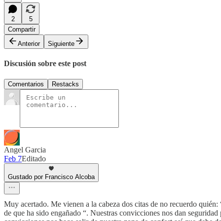
2
5
Compartir
Anterior
Siguiente
Discusión sobre este post
Comentarios
Restacks
Angel Garcia
Feb 7
Editado
Gustado por Francisco Alcoba
Muy acertado. Me vienen a la cabeza dos citas de no recuerdo quién:
de que ha sido engañado “. Nuestras convicciones nos dan seguridad 