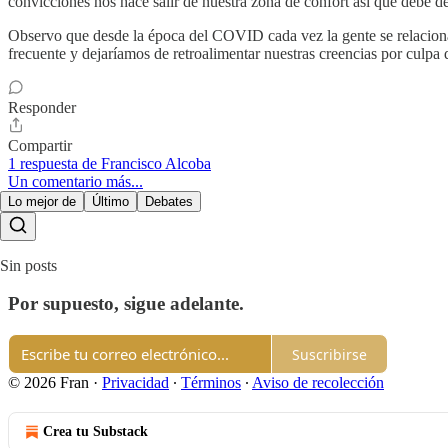
convicciones nos hace salir de nuestra zona de confort así que debe d
Observo que desde la época del COVID cada vez la gente se relacion
frecuente y dejaríamos de retroalimentar nuestras creencias por culpa 
Responder
Compartir
1 respuesta de Francisco Alcoba
Un comentario más...
Lo mejor de
Último
Debates
Sin posts
Por supuesto, sigue adelante.
Suscribirse
© 2026 Fran
·
Privacidad
∙
Términos
∙
Aviso de recolección
Crea tu Substack