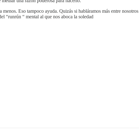
e mediar una razón poderosa para hacerlo.
a menos. Eso tampoco ayuda. Quizás si habláramos más entre nosotros
del “runrún “ mental al que nos aboca la soledad