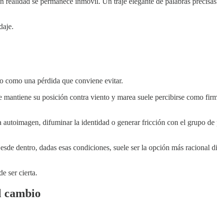
 en realidad se permanece inmóvil. Un traje elegante de palabras preci
daje.
no como una pérdida que conviene evitar.
mantiene su posición contra viento y marea suele percibirse como firme
a autoimagen, difuminar la identidad o generar fricción con el grupo d
Desde dentro, dadas esas condiciones, suele ser la opción más racional 
e ser cierta.
el cambio